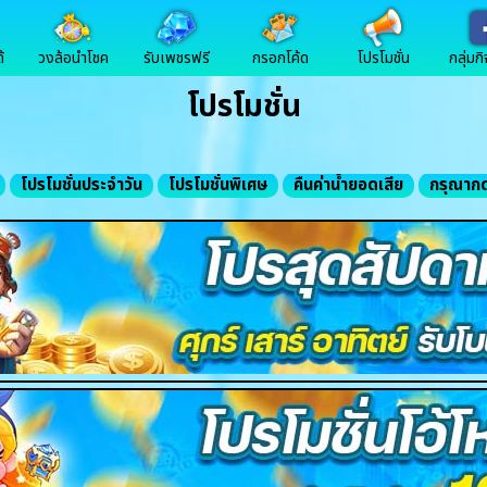
้
วงล้อนำโชค
รับเพชรฟรี
กรอกโค้ด
โปรโมชั่น
กลุ่มก
โปรโมชั่น
โปรโมชั่นประจำวัน
โปรโมชั่นพิเศษ
คืนค่าน้ำยอดเสีย
กรุณากด